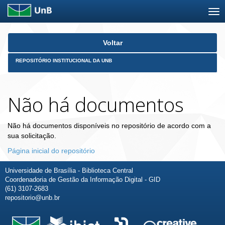
Skip
Voltar
navigation
REPOSITÓRIO INSTITUCIONAL DA UNB
Não há documentos
Não há documentos disponíveis no repositório de acordo com a
sua solicitação.
Página inicial do repositório
Universidade de Brasília - Biblioteca Central
Coordenadoria de Gestão da Informação Digital - GID
(61) 3107-2683
repositorio@unb.br