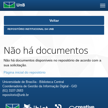
Skip
Voltar
navigation
REPOSITÓRIO INSTITUCIONAL DA UNB
Não há documentos
Não há documentos disponíveis no repositório de acordo com a
sua solicitação.
Página inicial do repositório
Universidade de Brasília - Biblioteca Central
Coordenadoria de Gestão da Informação Digital - GID
(61) 3107-2683
repositorio@unb.br