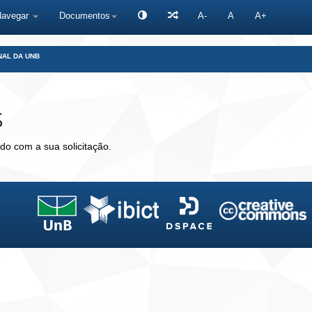
Navegar
Documentos
A-
A
A+
NAL DA UNB
s
do com a sua solicitação.