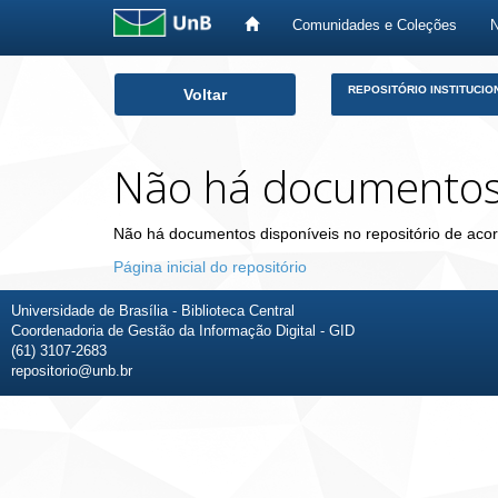
Comunidades e Coleções
Skip
REPOSITÓRIO INSTITUCIO
Voltar
navigation
Não há documento
Não há documentos disponíveis no repositório de acor
Página inicial do repositório
Universidade de Brasília - Biblioteca Central
Coordenadoria de Gestão da Informação Digital - GID
(61) 3107-2683
repositorio@unb.br