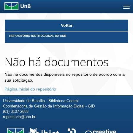
Skip
Voltar
navigation
REPOSITÓRIO INSTITUCIONAL DA UNB
Não há documentos
Não há documentos disponíveis no repositório de acordo com a
sua solicitação.
Página inicial do repositório
Universidade de Brasília - Biblioteca Central
Coordenadoria de Gestão da Informação Digital - GID
(61) 3107-2683
repositorio@unb.br