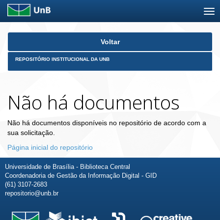
Skip
Voltar
navigation
REPOSITÓRIO INSTITUCIONAL DA UNB
Não há documentos
Não há documentos disponíveis no repositório de acordo com a
sua solicitação.
Página inicial do repositório
Universidade de Brasília - Biblioteca Central
Coordenadoria de Gestão da Informação Digital - GID
(61) 3107-2683
repositorio@unb.br