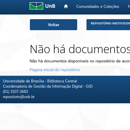
Comunidades e Coleções
Skip
REPOSITÓRIO INSTITUCIO
Voltar
navigation
Não há documento
Não há documentos disponíveis no repositório de acor
Página inicial do repositório
Universidade de Brasília - Biblioteca Central
Coordenadoria de Gestão da Informação Digital - GID
(61) 3107-2683
repositorio@unb.br