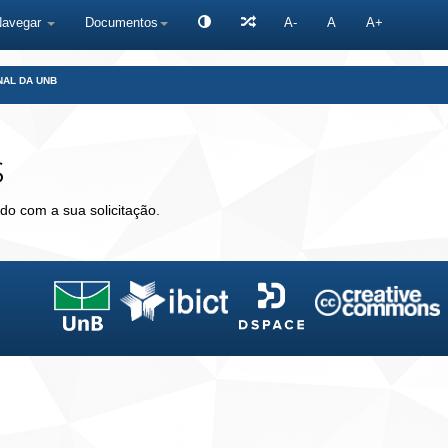
Navegar
Documentos
A-
A
A+
NAL DA UNB
s
do com a sua solicitação.