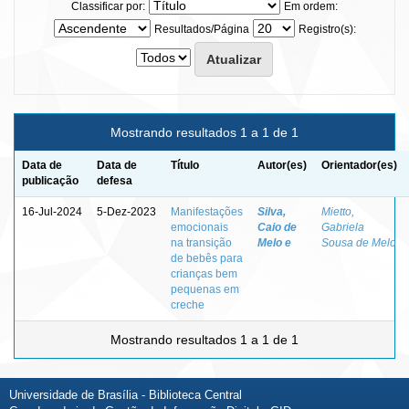
Classificar por:
Em ordem:
Resultados/Página
Registro(s):
Mostrando resultados 1 a 1 de 1
Data de
Data de
Título
Autor(es)
Orientador(es)
publicação
defesa
16-Jul-2024
5-Dez-2023
Manifestações
Silva,
Mietto,
emocionais
Caio de
Gabriela
na transição
Melo e
Sousa de Melo
de bebês para
crianças bem
pequenas em
creche
Mostrando resultados 1 a 1 de 1
Universidade de Brasília - Biblioteca Central