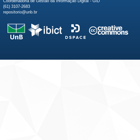
Coordenadoria de Gestão da Informação Digital - GID
(61) 3107-2683
repositorio@unb.br
Fale conosco
Sobre