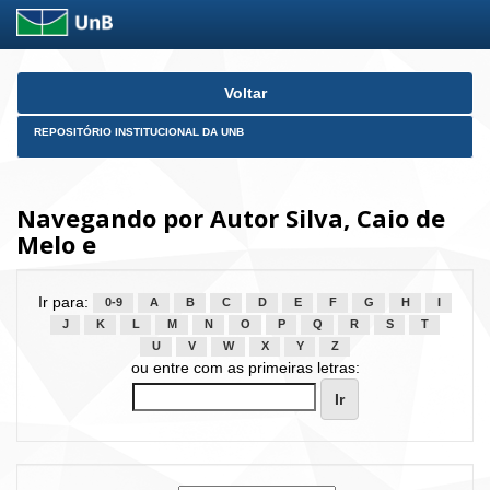
Skip
Voltar
navigation
REPOSITÓRIO INSTITUCIONAL DA UNB
Navegando por Autor Silva, Caio de
Melo e
Ir para:
0-9
A
B
C
D
E
F
G
H
I
J
K
L
M
N
O
P
Q
R
S
T
U
V
W
X
Y
Z
ou entre com as primeiras letras: