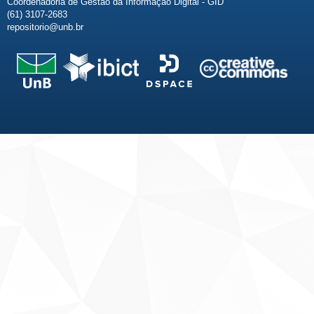
Coordenadoria de Gestão da Informação Digital - GID
(61) 3107-2683
repositorio@unb.br
Fale conosco
Sobre