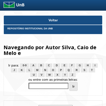
Skip
Voltar
navigation
REPOSITÓRIO INSTITUCIONAL DA UNB
Navegando por Autor Silva, Caio de
Melo e
Ir para:
0-9
A
B
C
D
E
F
G
H
I
J
K
L
M
N
O
P
Q
R
S
T
U
V
W
X
Y
Z
ou entre com as primeiras letras: