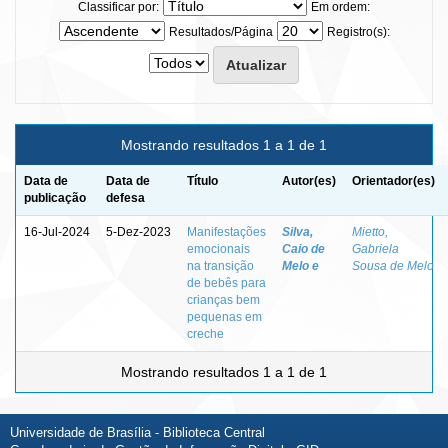
Classificar por:
Em ordem:
Resultados/Página
Registro(s):
Mostrando resultados 1 a 1 de 1
Data de
Data de
Título
Autor(es)
Orientador(es)
publicação
defesa
16-Jul-2024
5-Dez-2023
Manifestações
Silva,
Mietto,
emocionais
Caio de
Gabriela
na transição
Melo e
Sousa de Melo
de bebês para
crianças bem
pequenas em
creche
Mostrando resultados 1 a 1 de 1
Universidade de Brasília - Biblioteca Central