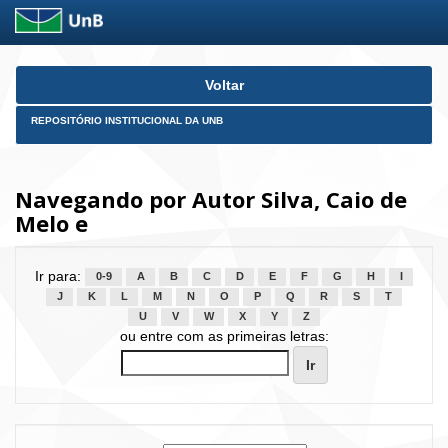
Skip
Voltar
navigation
REPOSITÓRIO INSTITUCIONAL DA UNB
Navegando por Autor Silva, Caio de
Melo e
Ir para:
0-9
A
B
C
D
E
F
G
H
I
J
K
L
M
N
O
P
Q
R
S
T
U
V
W
X
Y
Z
ou entre com as primeiras letras: