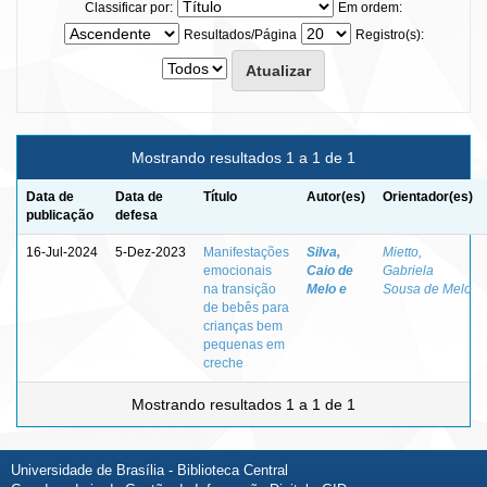
Classificar por:
Em ordem:
Resultados/Página
Registro(s):
Mostrando resultados 1 a 1 de 1
Data de
Data de
Título
Autor(es)
Orientador(es)
publicação
defesa
16-Jul-2024
5-Dez-2023
Manifestações
Silva,
Mietto,
emocionais
Caio de
Gabriela
na transição
Melo e
Sousa de Melo
de bebês para
crianças bem
pequenas em
creche
Mostrando resultados 1 a 1 de 1
Universidade de Brasília - Biblioteca Central