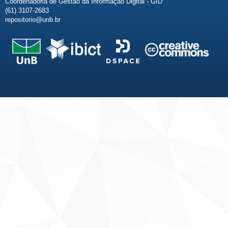
Coordenadoria de Gestão da Informação Digital - GID
(61) 3107-2683
repositorio@unb.br
Fale conosco
Sobre