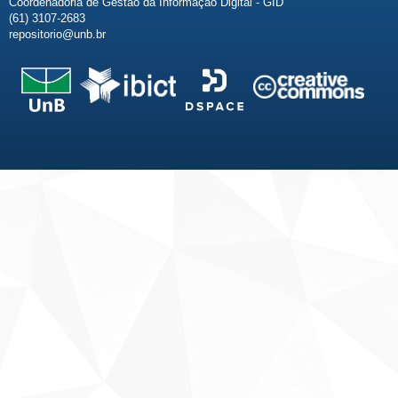
Coordenadoria de Gestão da Informação Digital - GID
(61) 3107-2683
repositorio@unb.br
Fale conosco
Sobre