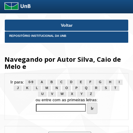
Skip
Voltar
navigation
REPOSITÓRIO INSTITUCIONAL DA UNB
Navegando por Autor Silva, Caio de
Melo e
Ir para:
0-9
A
B
C
D
E
F
G
H
I
J
K
L
M
N
O
P
Q
R
S
T
U
V
W
X
Y
Z
ou entre com as primeiras letras: