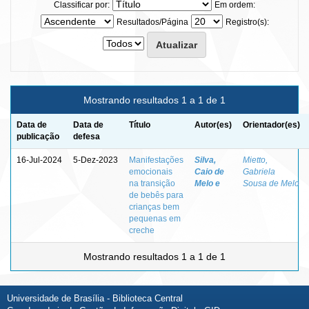
Classificar por:
Em ordem:
Resultados/Página
Registro(s):
Mostrando resultados 1 a 1 de 1
Data de
Data de
Título
Autor(es)
Orientador(es)
publicação
defesa
16-Jul-2024
5-Dez-2023
Manifestações
Silva,
Mietto,
emocionais
Caio de
Gabriela
na transição
Melo e
Sousa de Melo
de bebês para
crianças bem
pequenas em
creche
Mostrando resultados 1 a 1 de 1
Universidade de Brasília - Biblioteca Central