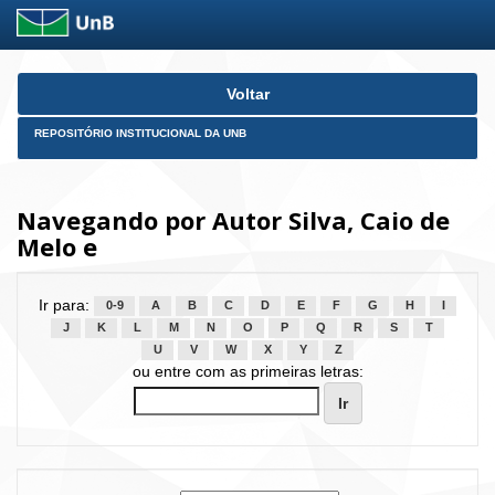
Skip
Voltar
navigation
REPOSITÓRIO INSTITUCIONAL DA UNB
Navegando por Autor Silva, Caio de
Melo e
Ir para:
0-9
A
B
C
D
E
F
G
H
I
J
K
L
M
N
O
P
Q
R
S
T
U
V
W
X
Y
Z
ou entre com as primeiras letras: