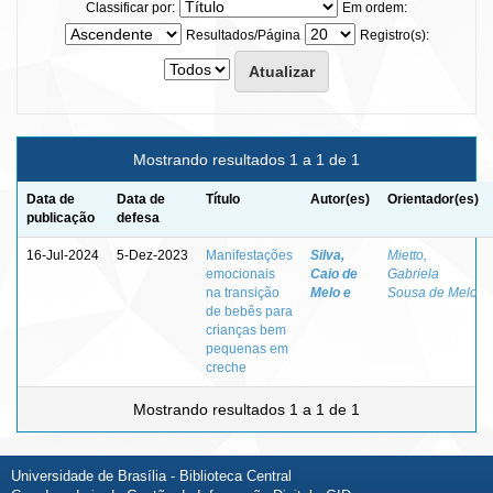
Classificar por:
Em ordem:
Resultados/Página
Registro(s):
Mostrando resultados 1 a 1 de 1
Data de
Data de
Título
Autor(es)
Orientador(es)
publicação
defesa
16-Jul-2024
5-Dez-2023
Manifestações
Silva,
Mietto,
emocionais
Caio de
Gabriela
na transição
Melo e
Sousa de Melo
de bebês para
crianças bem
pequenas em
creche
Mostrando resultados 1 a 1 de 1
Universidade de Brasília - Biblioteca Central