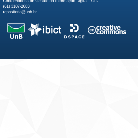
Coordenadoria de Gestão da Informação Digital - GID
(61) 3107-2683
repositorio@unb.br
Fale conosco
Sobre