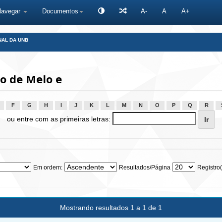
Navegar
Documentos
A-
A
A+
NAL DA UNB
o de Melo e
F
G
H
I
J
K
L
M
N
O
P
Q
R
ou entre com as primeiras letras:
Em ordem:
Resultados/Página
Registro(
Mostrando resultados 1 a 1 de 1