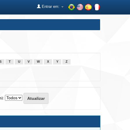
Entrar em:
S
T
U
V
W
X
Y
Z
s):