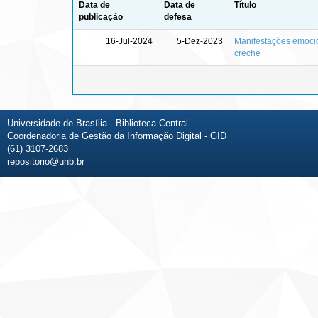
Data de
Data de
Título
publicação
defesa
16-Jul-2024
5-Dez-2023
Manifestações emoci
creche
Universidade de Brasília - Biblioteca Central
Coordenadoria de Gestão da Informação Digital - GID
(61) 3107-2683
repositorio@unb.br