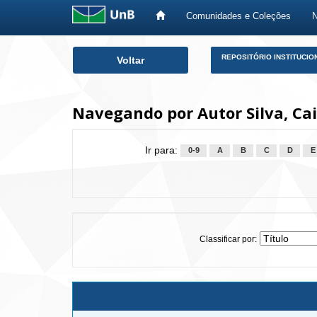
Comunidades e Coleções
Skip
REPOSITÓRIO INSTITUCIO
Voltar
navigation
Navegando por Autor Silva, Cai
Ir para:
0-9
A
B
C
D
E
Classificar por: