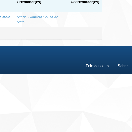
Orientador(es)
Coorientador(es)
de Melo
Mietto, Gabriela Sousa de
-
Melo
Fale conosco
Sobre