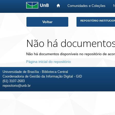
Comunidades e Coleções
Skip
REPOSITÓRIO INSTITUCIO
Voltar
navigation
Não há documento
Não há documentos disponíveis no repositório de acor
Página inicial do repositório
Universidade de Brasília - Biblioteca Central
Coordenadoria de Gestão da Informação Digital - GID
(61) 3107-2683
repositorio@unb.br