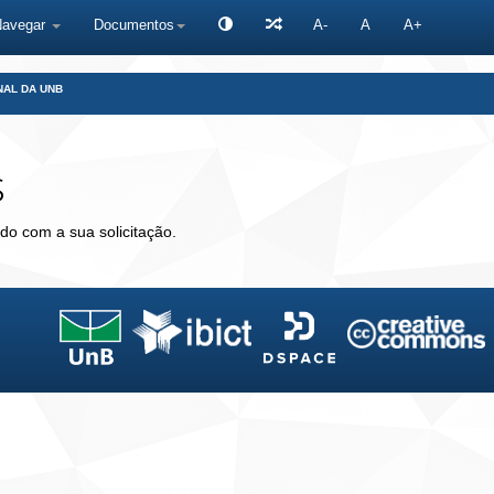
Navegar
Documentos
A-
A
A+
NAL DA UNB
s
do com a sua solicitação.