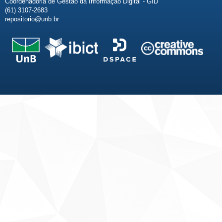
Coordenadoria de Gestão da Informação Digital - GID
(61) 3107-2683
repositorio@unb.br
Fale conosco
Sobre