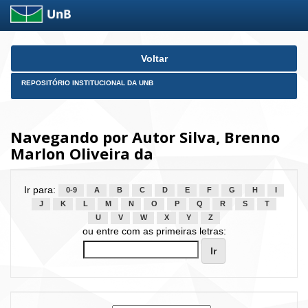
Skip
Voltar
navigation
REPOSITÓRIO INSTITUCIONAL DA UNB
Navegando por Autor Silva, Brenno
Marlon Oliveira da
Ir para:
0-9
A
B
C
D
E
F
G
H
I
J
K
L
M
N
O
P
Q
R
S
T
U
V
W
X
Y
Z
ou entre com as primeiras letras: