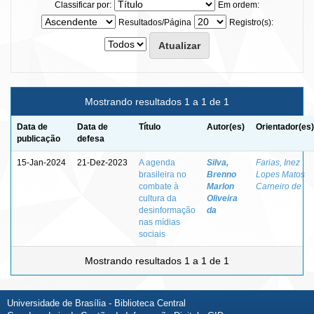
Classificar por:
Em ordem:
Resultados/Página
Registro(s):
Mostrando resultados 1 a 1 de 1
Data de
Data de
Título
Autor(es)
Orientador(es)
publicação
defesa
15-Jan-2024
21-Dez-2023
A agenda
Silva,
Farias, Inez
brasileira no
Brenno
Lopes Matos
combate à
Marlon
Carneiro de
cultura da
Oliveira
desinformação
da
nas mídias
sociais
Mostrando resultados 1 a 1 de 1
Universidade de Brasília - Biblioteca Central