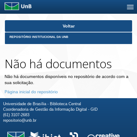
Skip
Voltar
navigation
REPOSITÓRIO INSTITUCIONAL DA UNB
Não há documentos
Não há documentos disponíveis no repositório de acordo com a
sua solicitação.
Página inicial do repositório
Universidade de Brasília - Biblioteca Central
Coordenadoria de Gestão da Informação Digital - GID
(61) 3107-2683
repositorio@unb.br