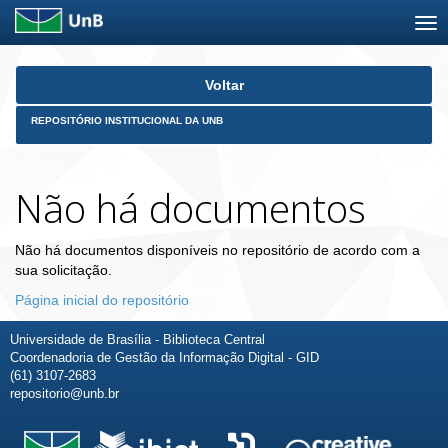
Skip
Voltar
navigation
REPOSITÓRIO INSTITUCIONAL DA UNB
Não há documentos
Não há documentos disponíveis no repositório de acordo com a
sua solicitação.
Página inicial do repositório
Universidade de Brasília - Biblioteca Central
Coordenadoria de Gestão da Informação Digital - GID
(61) 3107-2683
repositorio@unb.br