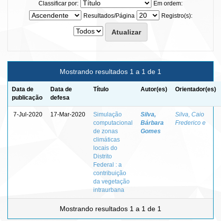
Classificar por:
Em ordem:
Resultados/Página
Registro(s):
Mostrando resultados 1 a 1 de 1
Data de
Data de
Título
Autor(es)
Orientador(es)
publicação
defesa
7-Jul-2020
17-Mar-2020
Simulação
Silva,
Silva, Caio
computacional
Bárbara
Frederico e
de zonas
Gomes
climáticas
locais do
Distrito
Federal : a
contribuição
da vegetação
intraurbana
Mostrando resultados 1 a 1 de 1