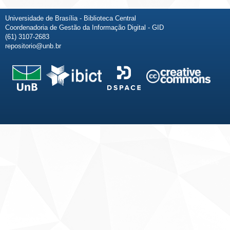
Universidade de Brasília - Biblioteca Central
Coordenadoria de Gestão da Informação Digital - GID
(61) 3107-2683
repositorio@unb.br
Fale conosco
Sobre