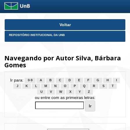
Skip
Voltar
navigation
REPOSITÓRIO INSTITUCIONAL DA UNB
Navegando por Autor Silva, Bárbara
Gomes
Ir para:
0-9
A
B
C
D
E
F
G
H
I
J
K
L
M
N
O
P
Q
R
S
T
U
V
W
X
Y
Z
ou entre com as primeiras letras: