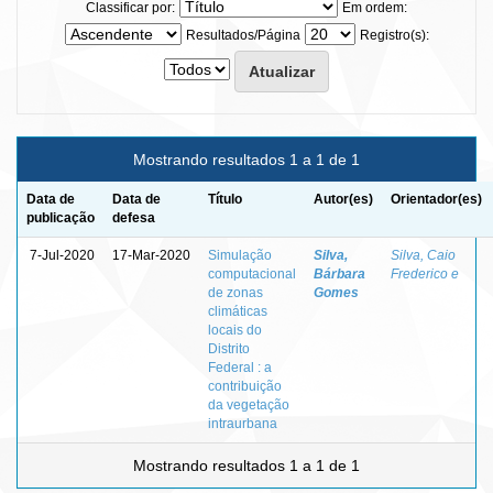
Classificar por:
Em ordem:
Resultados/Página
Registro(s):
Mostrando resultados 1 a 1 de 1
Data de
Data de
Título
Autor(es)
Orientador(es)
publicação
defesa
7-Jul-2020
17-Mar-2020
Simulação
Silva,
Silva, Caio
computacional
Bárbara
Frederico e
de zonas
Gomes
climáticas
locais do
Distrito
Federal : a
contribuição
da vegetação
intraurbana
Mostrando resultados 1 a 1 de 1