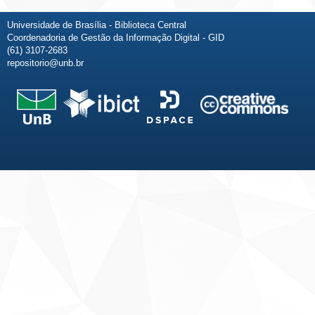
Universidade de Brasília - Biblioteca Central
Coordenadoria de Gestão da Informação Digital - GID
(61) 3107-2683
repositorio@unb.br
Fale conosco
Sobre