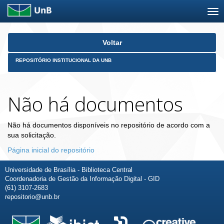
Skip
Voltar
navigation
REPOSITÓRIO INSTITUCIONAL DA UNB
Não há documentos
Não há documentos disponíveis no repositório de acordo com a
sua solicitação.
Página inicial do repositório
Universidade de Brasília - Biblioteca Central
Coordenadoria de Gestão da Informação Digital - GID
(61) 3107-2683
repositorio@unb.br