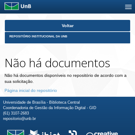
Skip
Voltar
navigation
REPOSITÓRIO INSTITUCIONAL DA UNB
Não há documentos
Não há documentos disponíveis no repositório de acordo com a
sua solicitação.
Página inicial do repositório
Universidade de Brasília - Biblioteca Central
Coordenadoria de Gestão da Informação Digital - GID
(61) 3107-2683
repositorio@unb.br