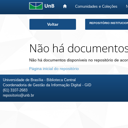
Comunidades e Coleções
Skip
REPOSITÓRIO INSTITUCIO
Voltar
navigation
Não há documento
Não há documentos disponíveis no repositório de acor
Página inicial do repositório
Universidade de Brasília - Biblioteca Central
Coordenadoria de Gestão da Informação Digital - GID
(61) 3107-2683
repositorio@unb.br