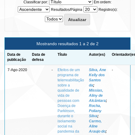
Classificar por:
Em ordem:
Resultados/Página
Registro(s):
Mostrando resultados 1 a 2 de 2
Data de
Data de
Título
Autor(es)
Orientador(e
publicação
defesa
7-Ago-2020
-
Efeitos de um
Silva, Ane
-
programa de
Kelly dos
telerreabilitação
Santos
sobre a
da
;
qualidade de
Missias,
vida de
Aliny de
pessoas com
Alcântara
;
Doença de
Rocha,
Parkinson,
Poliany
durante o
Silva
;
isolamento
Carmo,
social na
Aline
pandemia da
Araujo do
;