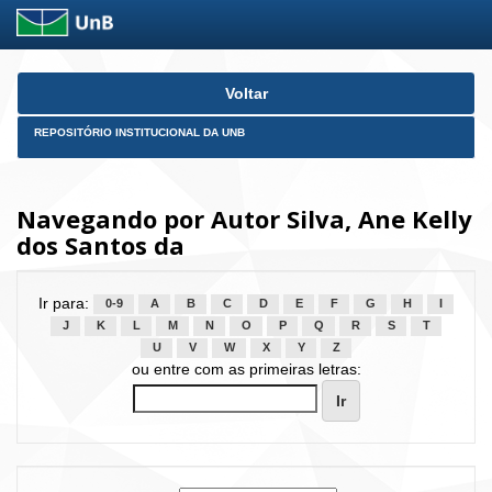
Skip
Voltar
navigation
REPOSITÓRIO INSTITUCIONAL DA UNB
Navegando por Autor Silva, Ane Kelly
dos Santos da
Ir para:
0-9
A
B
C
D
E
F
G
H
I
J
K
L
M
N
O
P
Q
R
S
T
U
V
W
X
Y
Z
ou entre com as primeiras letras: