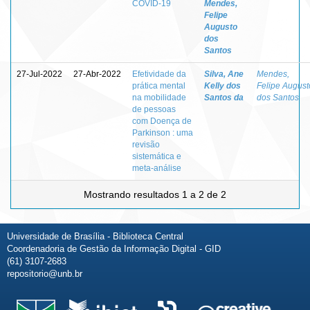
COVID-19
Mendes,
Felipe
Augusto
dos
Santos
27-Jul-2022
27-Abr-2022
Efetividade da
Silva, Ane
Mendes,
prática mental
Kelly dos
Felipe August
na mobilidade
Santos da
dos Santos
de pessoas
com Doença de
Parkinson : uma
revisão
sistemática e
meta-análise
Mostrando resultados 1 a 2 de 2
Universidade de Brasília - Biblioteca Central
Coordenadoria de Gestão da Informação Digital - GID
(61) 3107-2683
repositorio@unb.br