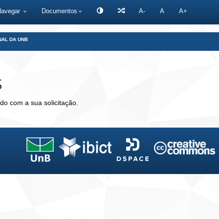
Navegar
Documentos
A-
A
A+
NAL DA UNB
s
do com a sua solicitação.