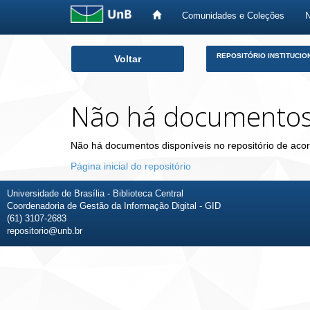
Comunidades e Coleções
Skip
REPOSITÓRIO INSTITUCIO
Voltar
navigation
Não há documento
Não há documentos disponíveis no repositório de acor
Página inicial do repositório
Universidade de Brasília - Biblioteca Central
Coordenadoria de Gestão da Informação Digital - GID
(61) 3107-2683
repositorio@unb.br