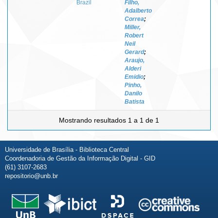
Brazil
Filho,
Adalberto
Correa
;
Miller,
Robert
Neil
Gerard
;
Araujo,
Alderi
Emidio
;
Pinho,
Danilo
Batista
Mostrando resultados 1 a 1 de 1
Universidade de Brasília - Biblioteca Central
Coordenadoria de Gestão da Informação Digital - GID
(61) 3107-2683
repositorio@unb.br