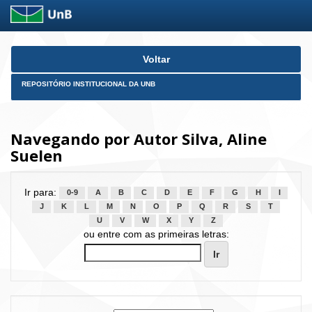
Skip
Voltar
navigation
REPOSITÓRIO INSTITUCIONAL DA UNB
Navegando por Autor Silva, Aline
Suelen
Ir para:
0-9
A
B
C
D
E
F
G
H
I
J
K
L
M
N
O
P
Q
R
S
T
U
V
W
X
Y
Z
ou entre com as primeiras letras: