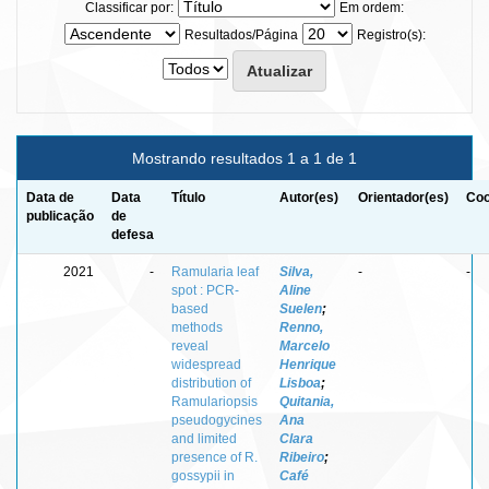
Classificar por:
Em ordem:
Resultados/Página
Registro(s):
Mostrando resultados 1 a 1 de 1
Data de
Data
Título
Autor(es)
Orientador(es)
Coo
publicação
de
defesa
2021
-
Ramularia leaf
Silva,
-
-
spot : PCR-
Aline
based
Suelen
;
methods
Renno,
reveal
Marcelo
widespread
Henrique
distribution of
Lisboa
;
Ramulariopsis
Quitania,
pseudogycines
Ana
and limited
Clara
presence of R.
Ribeiro
;
gossypii in
Café