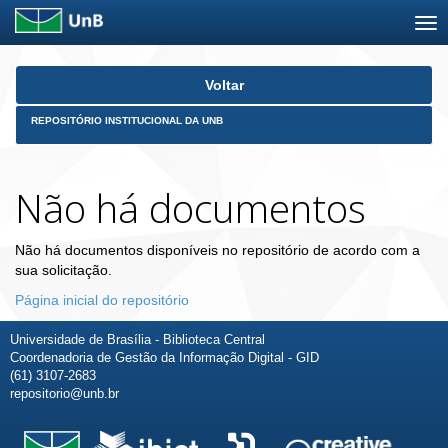
Skip
Voltar
navigation
REPOSITÓRIO INSTITUCIONAL DA UNB
Não há documentos
Não há documentos disponíveis no repositório de acordo com a
sua solicitação.
Página inicial do repositório
Universidade de Brasília - Biblioteca Central
Coordenadoria de Gestão da Informação Digital - GID
(61) 3107-2683
repositorio@unb.br