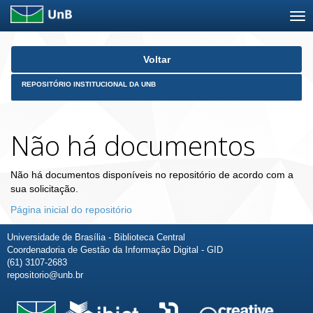
Skip
Voltar
navigation
REPOSITÓRIO INSTITUCIONAL DA UNB
Não há documentos
Não há documentos disponíveis no repositório de acordo com a
sua solicitação.
Página inicial do repositório
Universidade de Brasília - Biblioteca Central
Coordenadoria de Gestão da Informação Digital - GID
(61) 3107-2683
repositorio@unb.br