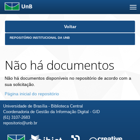
Skip
Voltar
navigation
REPOSITÓRIO INSTITUCIONAL DA UNB
Não há documentos
Não há documentos disponíveis no repositório de acordo com a
sua solicitação.
Página inicial do repositório
Universidade de Brasília - Biblioteca Central
Coordenadoria de Gestão da Informação Digital - GID
(61) 3107-2683
repositorio@unb.br