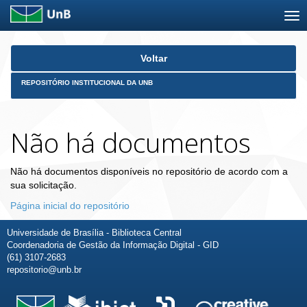
Skip
Voltar
navigation
REPOSITÓRIO INSTITUCIONAL DA UNB
Não há documentos
Não há documentos disponíveis no repositório de acordo com a
sua solicitação.
Página inicial do repositório
Universidade de Brasília - Biblioteca Central
Coordenadoria de Gestão da Informação Digital - GID
(61) 3107-2683
repositorio@unb.br