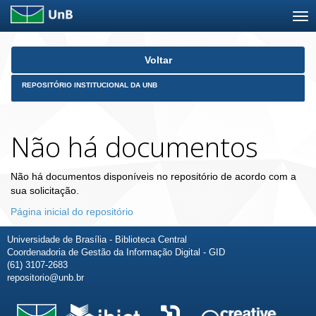
Skip
Voltar
navigation
REPOSITÓRIO INSTITUCIONAL DA UNB
Não há documentos
Não há documentos disponíveis no repositório de acordo com a
sua solicitação.
Página inicial do repositório
Universidade de Brasília - Biblioteca Central
Coordenadoria de Gestão da Informação Digital - GID
(61) 3107-2683
repositorio@unb.br