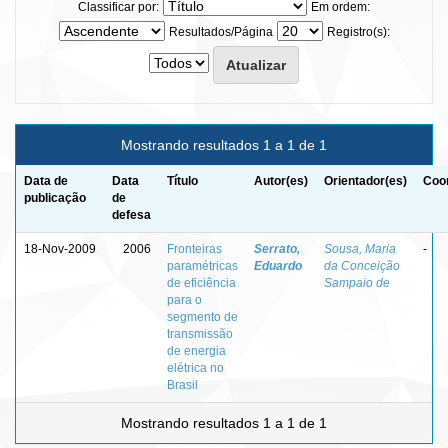
Classificar por:
Em ordem:
Resultados/Página
Registro(s):
Mostrando resultados 1 a 1 de 1
Data de
Data
Título
Autor(es)
Orientador(es)
Coor
publicação
de
defesa
18-Nov-2009
2006
Fronteiras
Serrato,
Sousa, Maria
-
paramétricas
Eduardo
da Conceição
de eficiência
Sampaio de
para o
segmento de
transmissão
de energia
elétrica no
Brasil
Mostrando resultados 1 a 1 de 1