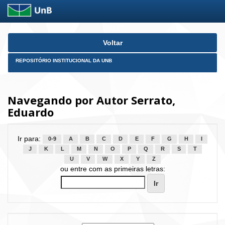
Skip
Voltar
navigation
REPOSITÓRIO INSTITUCIONAL DA UNB
Navegando por Autor Serrato,
Eduardo
Ir para:
0-9
A
B
C
D
E
F
G
H
I
J
K
L
M
N
O
P
Q
R
S
T
U
V
W
X
Y
Z
ou entre com as primeiras letras: