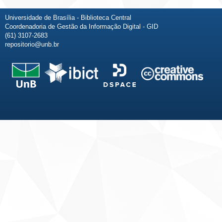
Universidade de Brasília - Biblioteca Central
Coordenadoria de Gestão da Informação Digital - GID
(61) 3107-2683
repositorio@unb.br
Fale conosco
Sobre