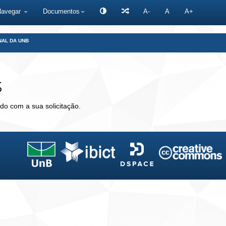
Navegar
Documentos
A-
A
A+
NAL DA UNB
s
do com a sua solicitação.