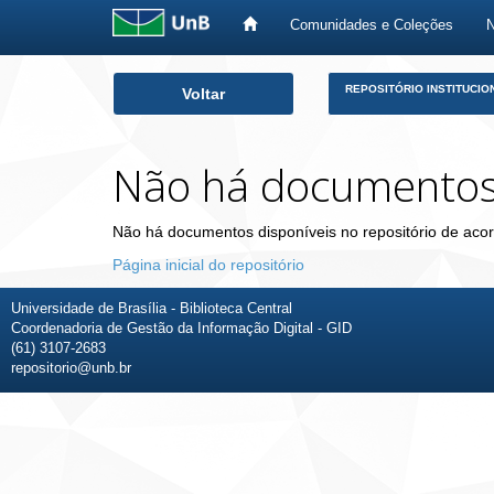
Comunidades e Coleções
Skip
REPOSITÓRIO INSTITUCIO
Voltar
navigation
Não há documento
Não há documentos disponíveis no repositório de acor
Página inicial do repositório
Universidade de Brasília - Biblioteca Central
Coordenadoria de Gestão da Informação Digital - GID
(61) 3107-2683
repositorio@unb.br