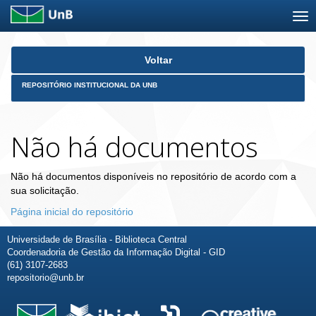
Skip
Voltar
navigation
REPOSITÓRIO INSTITUCIONAL DA UNB
Não há documentos
Não há documentos disponíveis no repositório de acordo com a
sua solicitação.
Página inicial do repositório
Universidade de Brasília - Biblioteca Central
Coordenadoria de Gestão da Informação Digital - GID
(61) 3107-2683
repositorio@unb.br