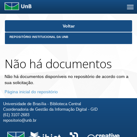
Skip
Voltar
navigation
REPOSITÓRIO INSTITUCIONAL DA UNB
Não há documentos
Não há documentos disponíveis no repositório de acordo com a
sua solicitação.
Página inicial do repositório
Universidade de Brasília - Biblioteca Central
Coordenadoria de Gestão da Informação Digital - GID
(61) 3107-2683
repositorio@unb.br