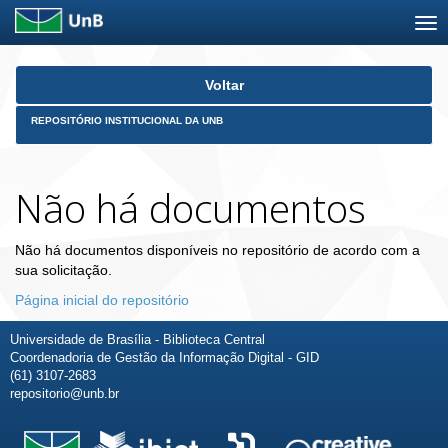
Skip
Voltar
navigation
REPOSITÓRIO INSTITUCIONAL DA UNB
Não há documentos
Não há documentos disponíveis no repositório de acordo com a
sua solicitação.
Página inicial do repositório
Universidade de Brasília - Biblioteca Central
Coordenadoria de Gestão da Informação Digital - GID
(61) 3107-2683
repositorio@unb.br