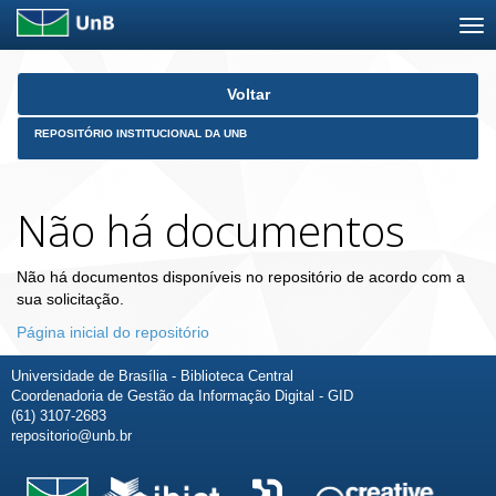
Skip
Voltar
navigation
REPOSITÓRIO INSTITUCIONAL DA UNB
Não há documentos
Não há documentos disponíveis no repositório de acordo com a
sua solicitação.
Página inicial do repositório
Universidade de Brasília - Biblioteca Central
Coordenadoria de Gestão da Informação Digital - GID
(61) 3107-2683
repositorio@unb.br