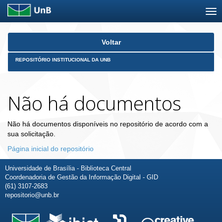
Skip
Voltar
navigation
REPOSITÓRIO INSTITUCIONAL DA UNB
Não há documentos
Não há documentos disponíveis no repositório de acordo com a
sua solicitação.
Página inicial do repositório
Universidade de Brasília - Biblioteca Central
Coordenadoria de Gestão da Informação Digital - GID
(61) 3107-2683
repositorio@unb.br