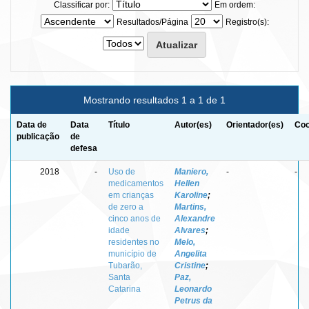
Classificar por:
Em ordem:
Resultados/Página
Registro(s):
Mostrando resultados 1 a 1 de 1
Data de
Data
Título
Autor(es)
Orientador(es)
Coo
publicação
de
defesa
2018
-
Uso de
Maniero,
-
-
medicamentos
Hellen
em crianças
Karoline
;
de zero a
Martins,
cinco anos de
Alexandre
idade
Alvares
;
residentes no
Melo,
município de
Angelita
Tubarão,
Cristine
;
Santa
Paz,
Catarina
Leonardo
Petrus da