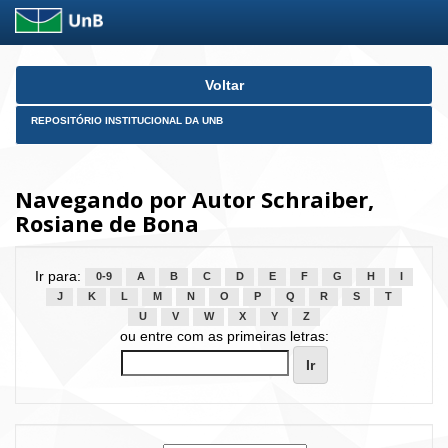
Skip
Voltar
navigation
REPOSITÓRIO INSTITUCIONAL DA UNB
Navegando por Autor Schraiber,
Rosiane de Bona
Ir para:
0-9
A
B
C
D
E
F
G
H
I
J
K
L
M
N
O
P
Q
R
S
T
U
V
W
X
Y
Z
ou entre com as primeiras letras: