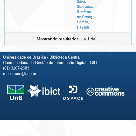
Silva
;
Schraiber,
Rosiane
de Bona
;
Galato,
Dayani
Mostrando resultados 1 a 1 de 1
Universidade de Brasília - Biblioteca Central
Coordenadoria de Gestão da Informação Digital - GID
(61) 3107-2683
repositorio@unb.br
Fale conosco