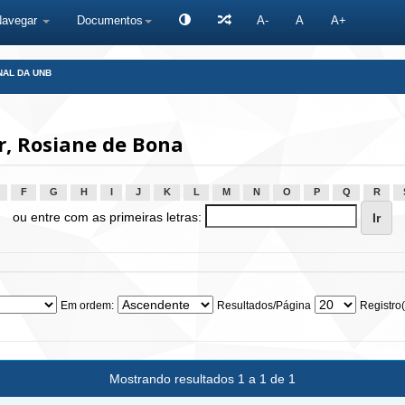
Navegar
Documentos
A-
A
A+
NAL DA UNB
r, Rosiane de Bona
F
G
H
I
J
K
L
M
N
O
P
Q
R
ou entre com as primeiras letras:
Em ordem:
Resultados/Página
Registro(
Mostrando resultados 1 a 1 de 1