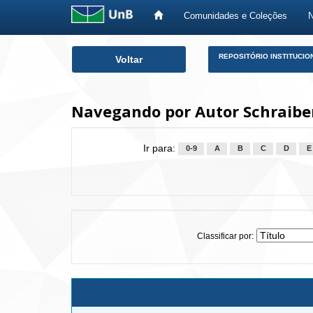
Comunidades e Coleções
Skip
REPOSITÓRIO INSTITUCIO
Voltar
navigation
Navegando por Autor Schraibe
Ir para:
0-9
A
B
C
D
E
Classificar por: