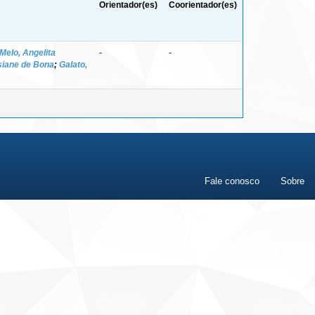
Orientador(es)
Coorientador(es)
Melo, Angelita
-
-
siane de Bona
;
Galato,
Fale conosco
Sobre