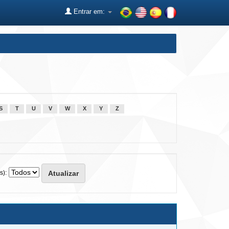
Entrar em:
S
T
U
V
W
X
Y
Z
s):