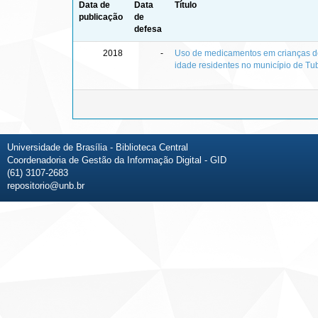
Data de
Data
Título
publicação
de
defesa
2018
-
Uso de medicamentos em crianças de
idade residentes no município de Tu
Universidade de Brasília - Biblioteca Central
Coordenadoria de Gestão da Informação Digital - GID
(61) 3107-2683
repositorio@unb.br