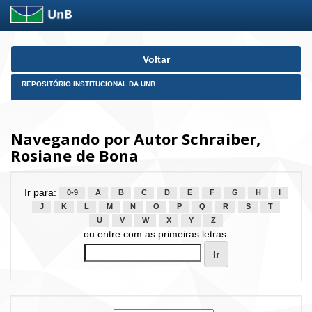
Skip
Voltar
navigation
REPOSITÓRIO INSTITUCIONAL DA UNB
Navegando por Autor Schraiber,
Rosiane de Bona
Ir para:
0-9
A
B
C
D
E
F
G
H
I
J
K
L
M
N
O
P
Q
R
S
T
U
V
W
X
Y
Z
ou entre com as primeiras letras: