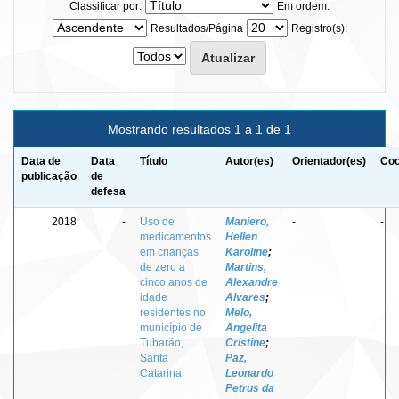
Classificar por:
Em ordem:
Resultados/Página
Registro(s):
Mostrando resultados 1 a 1 de 1
Data de
Data
Título
Autor(es)
Orientador(es)
Coo
publicação
de
defesa
2018
-
Uso de
Maniero,
-
-
medicamentos
Hellen
em crianças
Karoline
;
de zero a
Martins,
cinco anos de
Alexandre
idade
Alvares
;
residentes no
Melo,
município de
Angelita
Tubarão,
Cristine
;
Santa
Paz,
Catarina
Leonardo
Petrus da