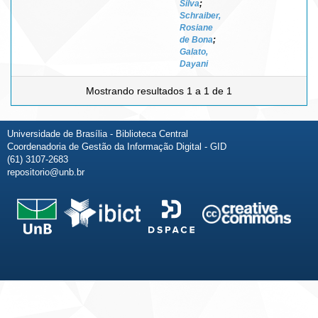
Silva
;
Schraiber,
Rosiane
de Bona
;
Galato,
Dayani
Mostrando resultados 1 a 1 de 1
Universidade de Brasília - Biblioteca Central
Coordenadoria de Gestão da Informação Digital - GID
(61) 3107-2683
repositorio@unb.br
Fale conosco