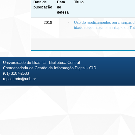
Data de
Data
Título
publicação
de
defesa
2018
-
Uso de medicamentos em crianças de
idade residentes no município de Tu
Universidade de Brasília - Biblioteca Central
Coordenadoria de Gestão da Informação Digital - GID
(61) 3107-2683
repositorio@unb.br