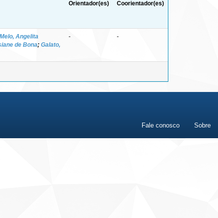
Orientador(es)
Coorientador(es)
Melo, Angelita
-
-
siane de Bona
;
Galato,
Fale conosco
Sobre