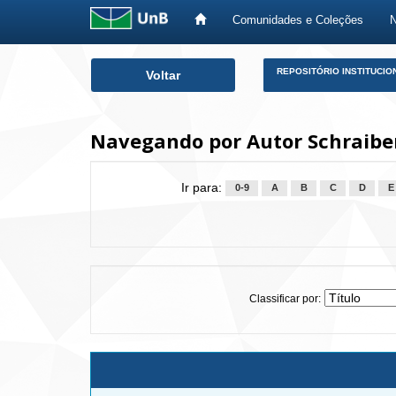
Comunidades e Coleções
Skip
REPOSITÓRIO INSTITUCIO
Voltar
navigation
Navegando por Autor Schraibe
Ir para:
0-9
A
B
C
D
E
Classificar por: