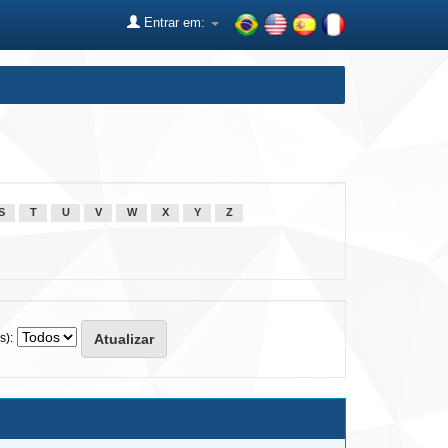
Entrar em:
S
T
U
V
W
X
Y
Z
s):