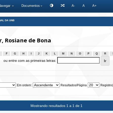
Navegar
Documentos
A-
A
A+
NAL DA UNB
r, Rosiane de Bona
F
G
H
I
J
K
L
M
N
O
P
Q
R
ou entre com as primeiras letras:
Em ordem:
Resultados/Página
Registro(
Mostrando resultados 1 a 1 de 1