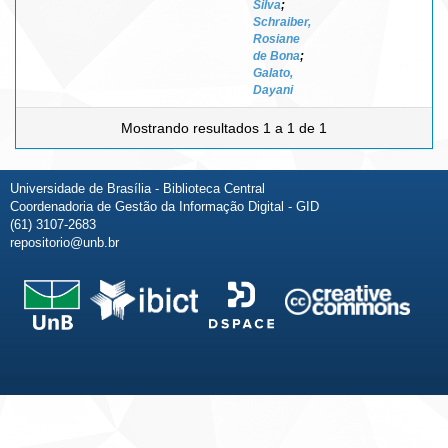
Silva
;
Schraiber,
Rosiane
de Bona
;
Galato,
Dayani
Mostrando resultados 1 a 1 de 1
Universidade de Brasília - Biblioteca Central
Coordenadoria de Gestão da Informação Digital - GID
(61) 3107-2683
repositorio@unb.br
Fale conosco