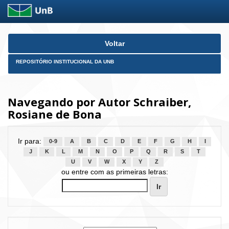
Skip
Voltar
navigation
REPOSITÓRIO INSTITUCIONAL DA UNB
Navegando por Autor Schraiber,
Rosiane de Bona
Ir para:
0-9
A
B
C
D
E
F
G
H
I
J
K
L
M
N
O
P
Q
R
S
T
U
V
W
X
Y
Z
ou entre com as primeiras letras: