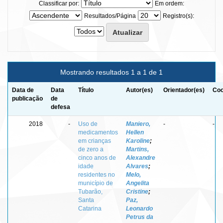
Classificar por:
Em ordem:
Resultados/Página
Registro(s):
Mostrando resultados 1 a 1 de 1
Data de
Data
Título
Autor(es)
Orientador(es)
Coo
publicação
de
defesa
2018
-
Uso de
Maniero,
-
-
medicamentos
Hellen
em crianças
Karoline
;
de zero a
Martins,
cinco anos de
Alexandre
idade
Alvares
;
residentes no
Melo,
município de
Angelita
Tubarão,
Cristine
;
Santa
Paz,
Catarina
Leonardo
Petrus da