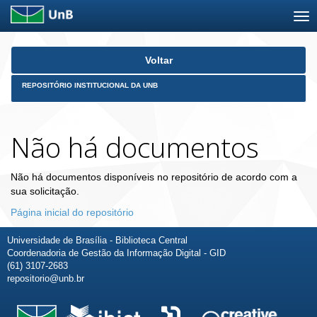
Skip
Voltar
navigation
REPOSITÓRIO INSTITUCIONAL DA UNB
Não há documentos
Não há documentos disponíveis no repositório de acordo com a
sua solicitação.
Página inicial do repositório
Universidade de Brasília - Biblioteca Central
Coordenadoria de Gestão da Informação Digital - GID
(61) 3107-2683
repositorio@unb.br