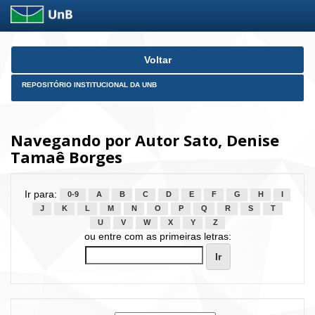
Skip
Voltar
navigation
REPOSITÓRIO INSTITUCIONAL DA UNB
Navegando por Autor Sato, Denise
Tamaê Borges
Ir para:
0-9
A
B
C
D
E
F
G
H
I
J
K
L
M
N
O
P
Q
R
S
T
U
V
W
X
Y
Z
ou entre com as primeiras letras: