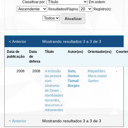
Classificar por:
Em ordem:
Resultados/Página
Registro(s):
< Anterior
Mostrando resultados 3 a 3 de 3
Data de
Data
Título
Autor(es)
Orientador(es)
Coorie
publicação
de
defesa
2008
2008
A inclusão
Sato,
Magalhães,
-
da pessoa
Denise
Maria Izabel
com
Tamaê
Santos
síndrome
Borges
de Down :
identidades
docentes,
discursos e
letramentos
< Anterior
Mostrando resultados 3 a 3 de 3