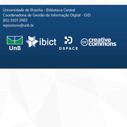
Universidade de Brasília - Biblioteca Central
Coordenadoria de Gestão da Informação Digital - GID
(61) 3107-2683
repositorio@unb.br
Fale conosco
Sobre