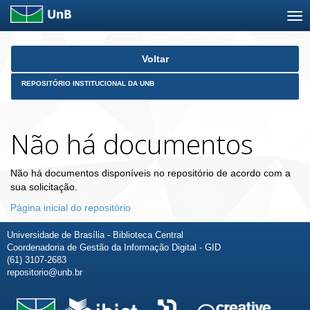
Skip
Voltar
navigation
REPOSITÓRIO INSTITUCIONAL DA UNB
Não há documentos
Não há documentos disponíveis no repositório de acordo com a
sua solicitação.
Página inicial do repositório
Universidade de Brasília - Biblioteca Central
Coordenadoria de Gestão da Informação Digital - GID
(61) 3107-2683
repositorio@unb.br