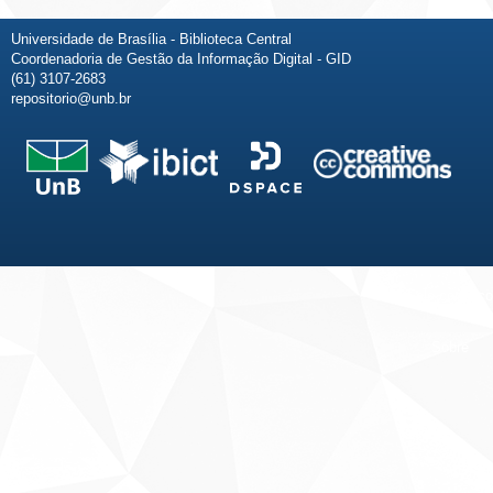
Universidade de Brasília - Biblioteca Central
Coordenadoria de Gestão da Informação Digital - GID
(61) 3107-2683
repositorio@unb.br
Fale conosco
Sobre