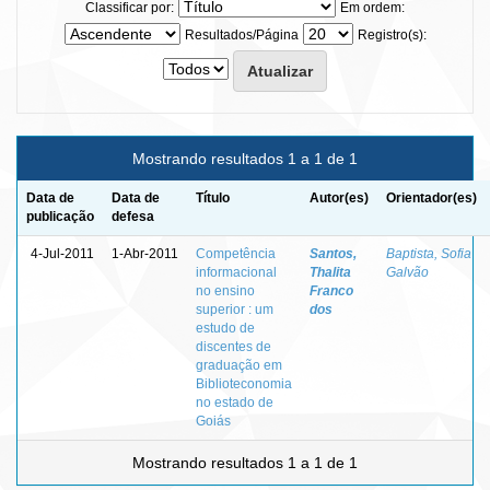
Classificar por:
Em ordem:
Resultados/Página
Registro(s):
Mostrando resultados 1 a 1 de 1
Data de
Data de
Título
Autor(es)
Orientador(es)
publicação
defesa
4-Jul-2011
1-Abr-2011
Competência
Santos,
Baptista, Sofia
informacional
Thalita
Galvão
no ensino
Franco
superior : um
dos
estudo de
discentes de
graduação em
Biblioteconomia
no estado de
Goiás
Mostrando resultados 1 a 1 de 1