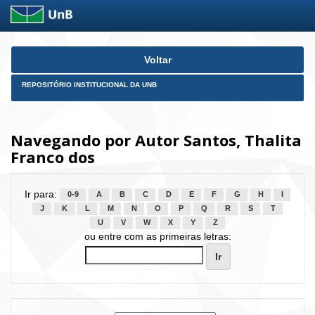
Skip
Voltar
navigation
REPOSITÓRIO INSTITUCIONAL DA UNB
Navegando por Autor Santos, Thalita
Franco dos
Ir para:
0-9
A
B
C
D
E
F
G
H
I
J
K
L
M
N
O
P
Q
R
S
T
U
V
W
X
Y
Z
ou entre com as primeiras letras: