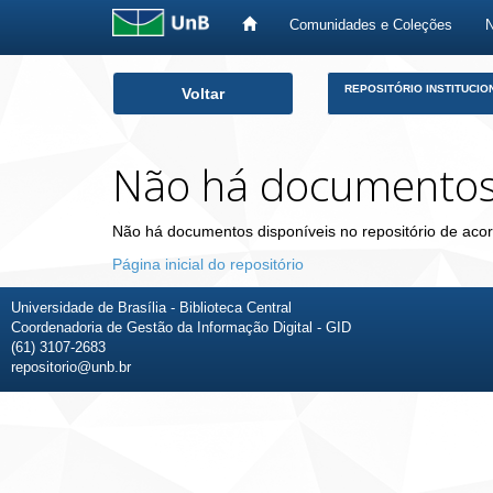
Comunidades e Coleções
Skip
REPOSITÓRIO INSTITUCIO
Voltar
navigation
Não há documento
Não há documentos disponíveis no repositório de acor
Página inicial do repositório
Universidade de Brasília - Biblioteca Central
Coordenadoria de Gestão da Informação Digital - GID
(61) 3107-2683
repositorio@unb.br