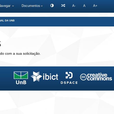
Navegar
Documentos
A-
A
A+
NAL DA UNB
s
do com a sua solicitação.