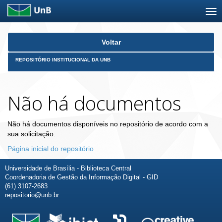
Skip
Voltar
navigation
REPOSITÓRIO INSTITUCIONAL DA UNB
Não há documentos
Não há documentos disponíveis no repositório de acordo com a
sua solicitação.
Página inicial do repositório
Universidade de Brasília - Biblioteca Central
Coordenadoria de Gestão da Informação Digital - GID
(61) 3107-2683
repositorio@unb.br