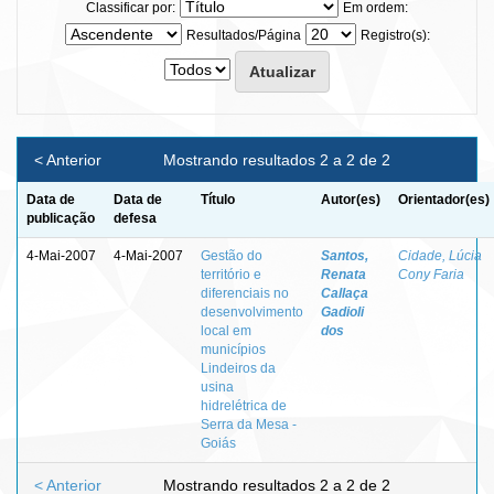
Classificar por:
Em ordem:
Resultados/Página
Registro(s):
< Anterior
Mostrando resultados 2 a 2 de 2
Data de
Data de
Título
Autor(es)
Orientador(es)
publicação
defesa
4-Mai-2007
4-Mai-2007
Gestão do
Santos,
Cidade, Lúcia
território e
Renata
Cony Faria
diferenciais no
Callaça
desenvolvimento
Gadioli
local em
dos
municípios
Lindeiros da
usina
hidrelétrica de
Serra da Mesa -
Goiás
< Anterior
Mostrando resultados 2 a 2 de 2