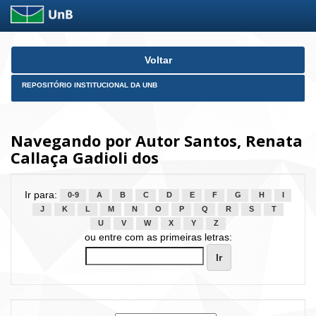
Skip
Voltar
navigation
REPOSITÓRIO INSTITUCIONAL DA UNB
Navegando por Autor Santos, Renata
Callaça Gadioli dos
Ir para:
0-9
A
B
C
D
E
F
G
H
I
J
K
L
M
N
O
P
Q
R
S
T
U
V
W
X
Y
Z
ou entre com as primeiras letras: