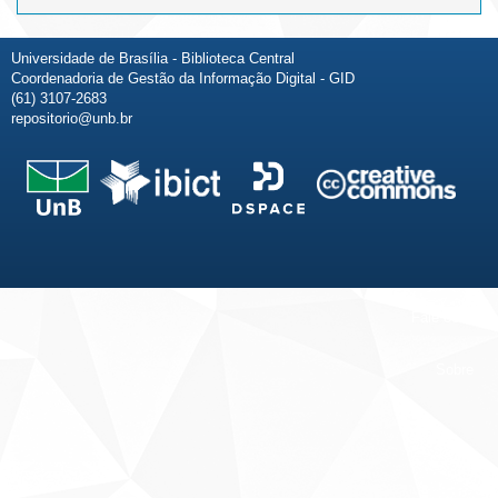
Universidade de Brasília - Biblioteca Central
Coordenadoria de Gestão da Informação Digital - GID
(61) 3107-2683
repositorio@unb.br
Fale conosco
Sobre