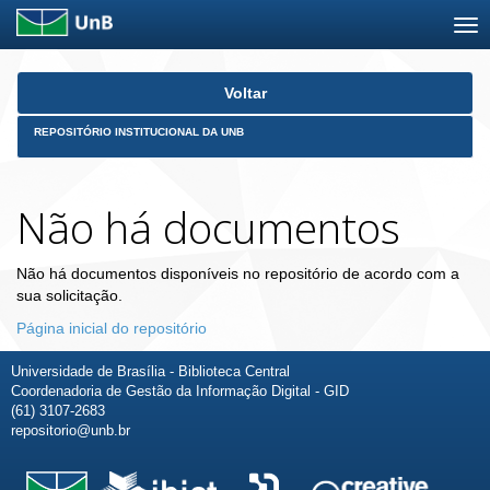
Skip
Voltar
navigation
REPOSITÓRIO INSTITUCIONAL DA UNB
Não há documentos
Não há documentos disponíveis no repositório de acordo com a
sua solicitação.
Página inicial do repositório
Universidade de Brasília - Biblioteca Central
Coordenadoria de Gestão da Informação Digital - GID
(61) 3107-2683
repositorio@unb.br