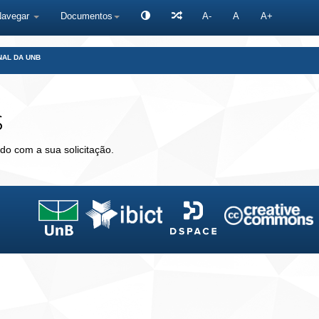
Navegar
Documentos
A-
A
A+
NAL DA UNB
s
do com a sua solicitação.