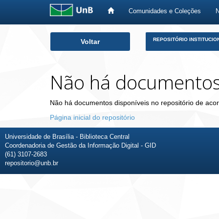
Comunidades e Coleções
Skip
REPOSITÓRIO INSTITUCIO
Voltar
navigation
Não há documento
Não há documentos disponíveis no repositório de acor
Página inicial do repositório
Universidade de Brasília - Biblioteca Central
Coordenadoria de Gestão da Informação Digital - GID
(61) 3107-2683
repositorio@unb.br